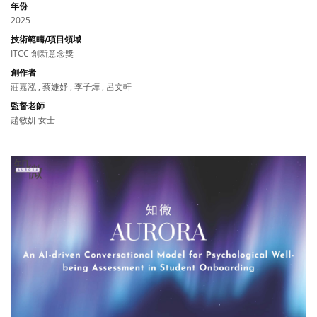
年份
2025
技術範疇/項目領域
ITCC 創新意念獎
創作者
莊嘉泓 , 蔡婕妤 , 李子燁 , 呂文軒
監督老師
趙敏妍 女士