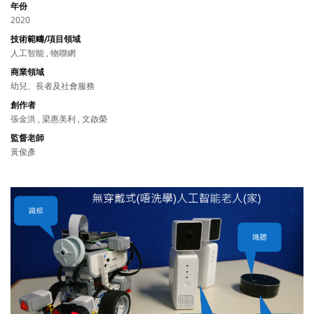
年份
2020
技術範疇/項目領域
人工智能 , 物聯網
商業領域
幼兒、長者及社會服務
創作者
張金洪 , 梁惠美利 , 文啟榮
監督老師
黃俊彥