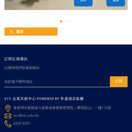
返回
訂閱定期通訊
以獲得我們的最新動向
訂閱
VTC 企業共創中心 POWERED BY 帝盛酒店集團
香港灣仔愛群道六號香港專業教育學院（摩理臣山）一樓116室
itcc@vtc.edu.hk
2835 4501