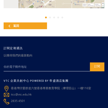
返回
訂閱定期通訊
以獲得我們的最新動向
訂閱
VTC 企業共創中心 POWERED BY 帝盛酒店集團
香港灣仔愛群道六號香港專業教育學院（摩理臣山）一樓116室
itcc@vtc.edu.hk
2835 4501