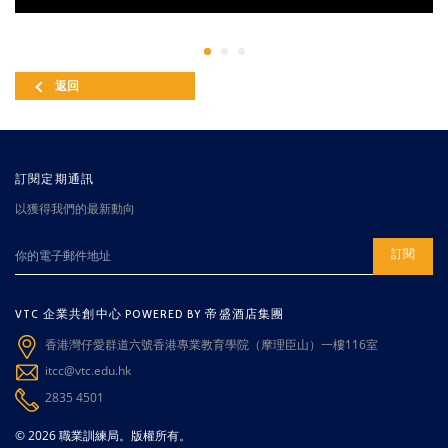
返回
訂閱定期通訊
以獲得我們的最新動向
訂閱
VTC 企業共創中心 POWERED BY 帝盛酒店集團
香港灣仔愛群道六號香港專業教育學院（摩理臣山）一樓116室
itcc@vtc.edu.hk
2835 4501
© 2026 職業訓練局。版權所有。