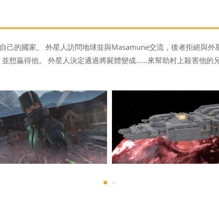
的國家。 外星人訪問地球並與Masamune交流，後者拒絕與外星人
的成就，並想贏得他。 外星人決定通過將屍體變成……來幫助村上殺害他的