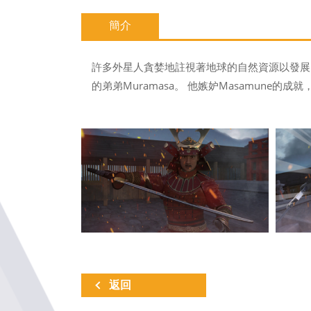
簡介
許多外星人貪婪地註視著地球的自然資源以發展自己
的弟弟Muramasa。 他嫉妒Masamune
返回