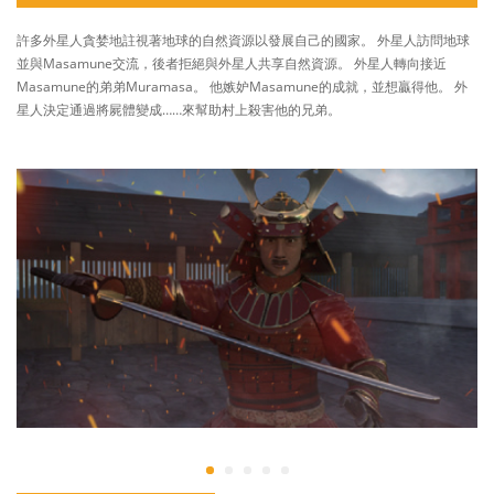
許多外星人貪婪地註視著地球的自然資源以發展自己的國家。 外星人訪問地球
並與Masamune交流，後者拒絕與外星人共享自然資源。 外星人轉向接近
Masamune的弟弟Muramasa。 他嫉妒Masamune的成就，並想贏得他。 外
星人決定通過將屍體變成……來幫助村上殺害他的兄弟。