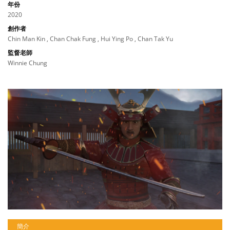
年份
2020
創作者
Chin Man Kin , Chan Chak Fung , Hui Ying Po , Chan Tak Yu
監督老師
Winnie Chung
簡介