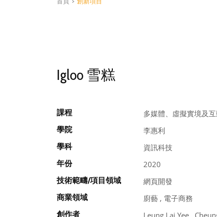
首頁
>
創新項目
Igloo 雪糕
課程
多媒體、虛擬實境及互
學院
李惠利
學科
資訊科技
年份
2020
技術範疇/項目領域
網頁開發
商業領域
廚藝 , 電子商務
創作者
Leung Lai Yee , Cheun