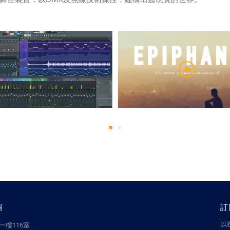
團
訂
以
樓116室