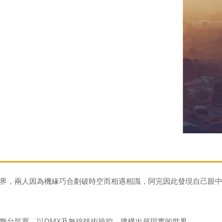
界，兩人因為機緣巧合劃破時空而相遇相識，阿完因此發現自己眼
舞台裝置，以DMX及無線技術操控，建構出超現實的世界。