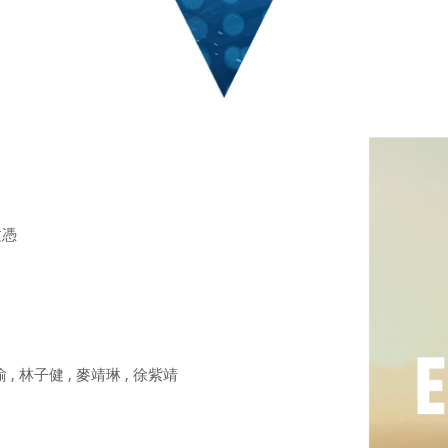
文憑
 , 林子健 , 麥靖琳 , 徐紫靖