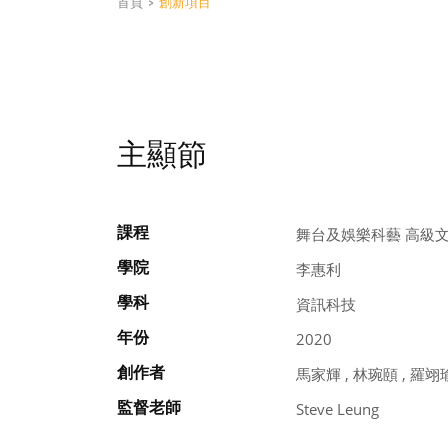
首頁
>
創新項目
主顯節
課程
舞台及娛樂科藝 高級
學院
李惠利
學科
資訊科技
年份
2020
創作者
馬家輝 , 林琬頤 , 羅翊瑜
監督老師
Steve Leung