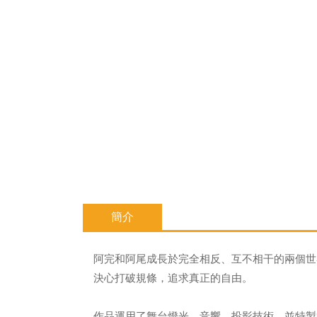
簡介
阿完和阿尾成長於完全相反、互不相干的兩個世
決心打破規條，追求真正的自由。
作品運用了舞台燈光、音響、投影技術，並特製