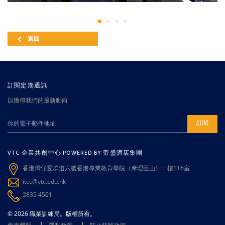
返回
訂閱定期通訊
以獲得我們的最新動向
訂閱
VTC 企業共創中心 POWERED BY 帝盛酒店集團
香港灣仔愛群道六號香港專業教育學院（摩理臣山）一樓116室
itcc@vtc.edu.hk
2835 4501
© 2026 職業訓練局。版權所有。