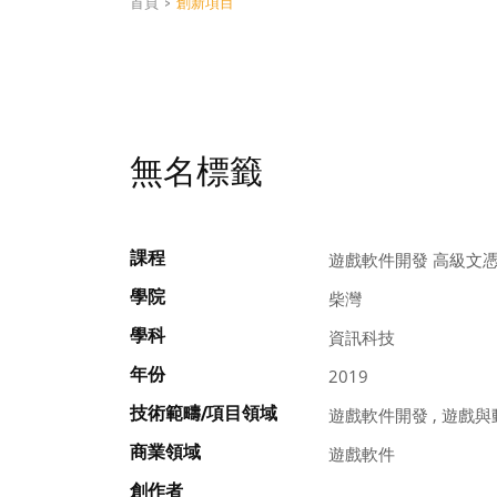
首頁
>
創新項目
無名標籤
課程
遊戲軟件開發 高級文
學院
柴灣
學科
資訊科技
年份
2019
技術範疇/項目領域
遊戲軟件開發 , 遊戲與
商業領域
遊戲軟件
創作者
, , ,