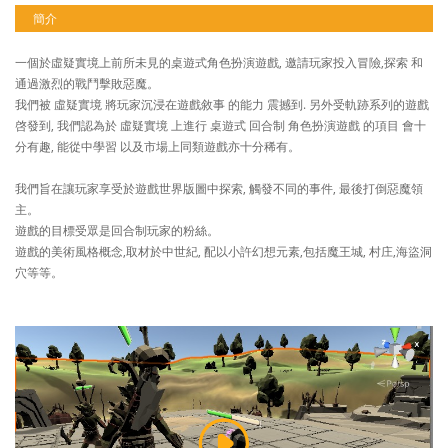
簡介
一個於虛疑實境上前所未見的桌遊式角色扮演遊戲, 邀請玩家投入冒險,探索 和
通過激烈的戰鬥擊敗惡魔。
我們被 虛疑實境 將玩家沉浸在遊戲敘事 的能力 震撼到. 另外受軌跡系列的遊戲
啓發到, 我們認為於 虛疑實境 上進行 桌遊式 回合制 角色扮演遊戲 的項目 會十
分有趣, 能從中學習 以及市場上同類遊戲亦十分稀有。
我們旨在讓玩家享受於遊戲世界版圖中探索, 觸發不同的事件, 最後打倒惡魔領
主。
遊戲的目標受眾是回合制玩家的粉絲。
遊戲的美術風格概念,取材於中世紀, 配以小許幻想元素,包括魔王城, 村庄,海盜洞
穴等等。