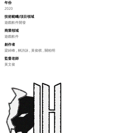
年份
2020
技術範疇/項目領域
遊戲軟件開發
商業領域
遊戲軟件
創作者
梁綽峰 , 林詩詠 , 黃俊棋 , 關柏明
監督老師
黃文俊