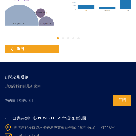
返回
訂閱定期通訊
以獲得我們的最新動向
訂閱
VTC 企業共創中心 POWERED BY 帝盛酒店集團
香港灣仔愛群道六號香港專業教育學院（摩理臣山）一樓116室
itcc@vtc.edu.hk