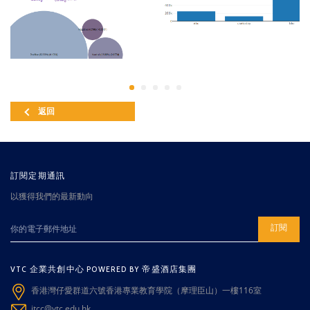
返回
訂閱定期通訊
以獲得我們的最新動向
訂閱
VTC 企業共創中心 POWERED BY 帝盛酒店集團
香港灣仔愛群道六號香港專業教育學院（摩理臣山）一樓116室
itcc@vtc.edu.hk