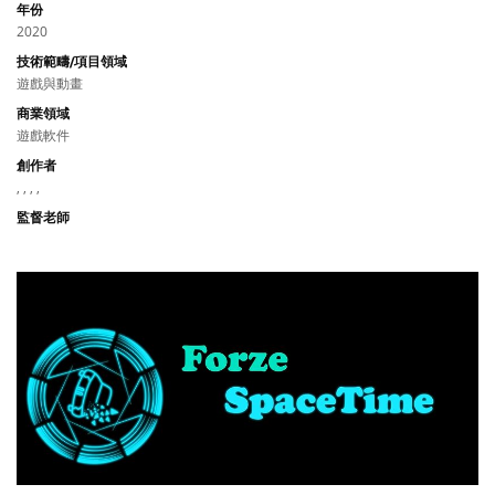
年份
2020
技術範疇/項目領域
遊戲與動畫
商業領域
遊戲軟件
創作者
, , , ,
監督老師