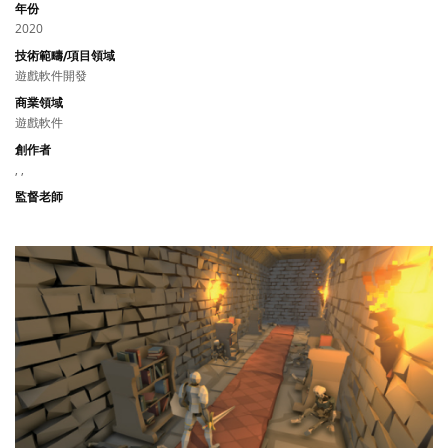
年份
2020
技術範疇/項目領域
遊戲軟件開發
商業領域
遊戲軟件
創作者
, ,
監督老師