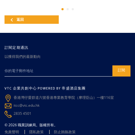
返回
訂閱定期通訊
以獲得我們的最新動向
訂閱
VTC 企業共創中心 POWERED BY 帝盛酒店集團
香港灣仔愛群道六號香港專業教育學院（摩理臣山）一樓116室
itcc@vtc.edu.hk
2835 4501
© 2026 職業訓練局。版權所有。
免責聲明
隱私政策
防止賄賂政策