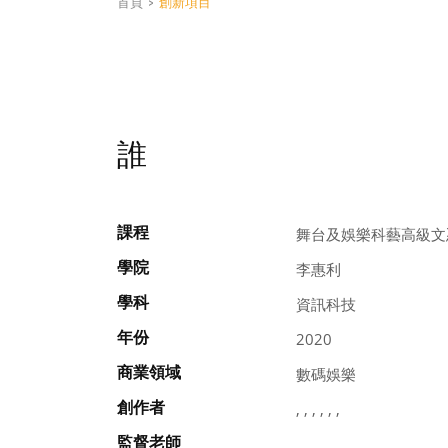
首頁
>
創新項目
誰
課程
舞台及娛樂科藝高級文
學院
李惠利
學科
資訊科技
年份
2020
商業領域
數碼娛樂
創作者
, , , , , ,
監督老師