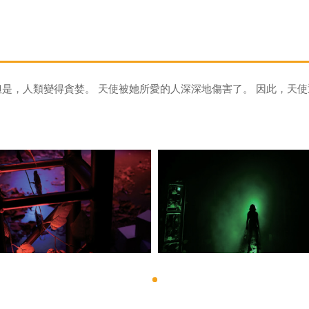
但是，人類變得貪婪。 天使被她所愛的人深深地傷害了。 因此，天