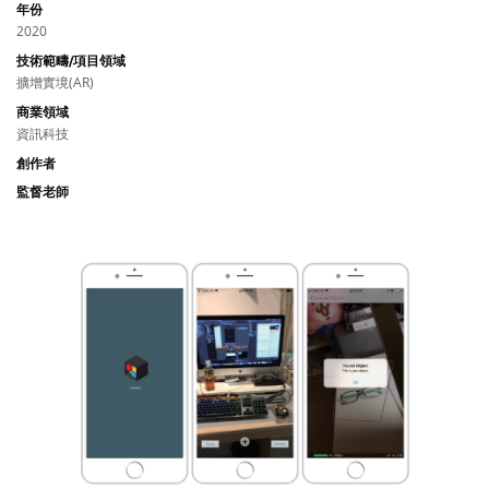
年份
2020
技術範疇/項目領域
擴增實境(AR)
商業領域
資訊科技
創作者
監督老師