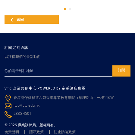
返回
訂閱定期通訊
以獲得我們的最新動向
訂閱
VTC 企業共創中心 POWERED BY 帝盛酒店集團
香港灣仔愛群道六號香港專業教育學院（摩理臣山）一樓116室
itcc@vtc.edu.hk
2835 4501
© 2026 職業訓練局。版權所有。
免責聲明
隱私政策
防止賄賂政策