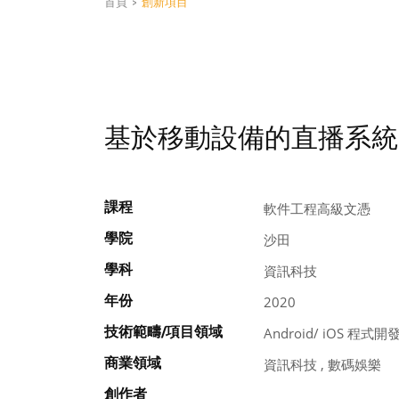
首頁
>
創新項目
基於移動設備的直播系統
課程
軟件工程高級文憑
學院
沙田
學科
資訊科技
年份
2020
技術範疇/項目領域
Android/ iOS 程式開
商業領域
資訊科技 , 數碼娛樂
創作者
, , ,