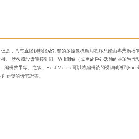
 但是，具有直播視頻播放功能的多攝像機應用程序只能由專業廣播
後將設備連接到同一Wifi網絡（或用於戶外活動的袖珍Wifi設備）下的Ho
效果等。之後，Host Mobile可以將編輯後的視頻饋送到Faceb
生創新獎的優異證書。