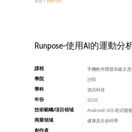
首頁
>
創新項目
Runpose-使用AI的運動
課程
手機軟件開發高級文憑
學院
沙田
學科
資訊科技
年份
2020
技術範疇/項目領域
Android/ iOS 程式開
商業領域
健康及生命科學
創作者
, , , ,