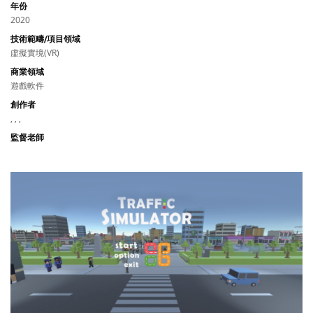
年份
2020
技術範疇/項目領域
虛擬實境(VR)
商業領域
遊戲軟件
創作者
, , ,
監督老師