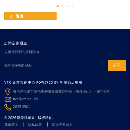
返回
訂閱定期通訊
以獲得我們的最新動向
訂閱
VTC 企業共創中心 POWERED BY 帝盛酒店集團
香港灣仔愛群道六號香港專業教育學院（摩理臣山）一樓116室
itcc@vtc.edu.hk
2835 4501
© 2026 職業訓練局。版權所有。
免責聲明
隱私政策
防止賄賂政策