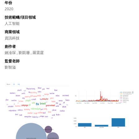
年份
2020
技術範疇/項目領域
人工智能
商業領域
資訊科技
創作者
姚淦琛 , 劉凱珊 , 羅震霆
監督老師
劉智溢