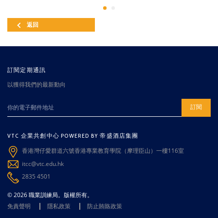
返回
訂閱定期通訊
以獲得我們的最新動向
訂閱
VTC 企業共創中心 POWERED BY 帝盛酒店集團
香港灣仔愛群道六號香港專業教育學院（摩理臣山）一樓116室
itcc@vtc.edu.hk
2835 4501
© 2026 職業訓練局。版權所有。
免責聲明
隱私政策
防止賄賂政策