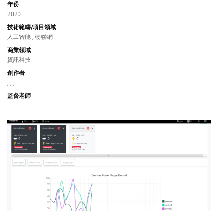
年份
2020
技術範疇/項目領域
人工智能 , 物聯網
商業領域
資訊科技
創作者
, , ,
監督老師