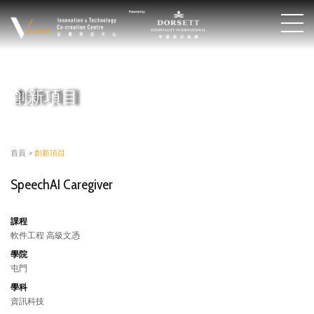
創新項目
首頁
>
創新項目
SpeechAI Caregiver
課程
軟件工程 高級文憑
學院
屯門
學科
資訊科技