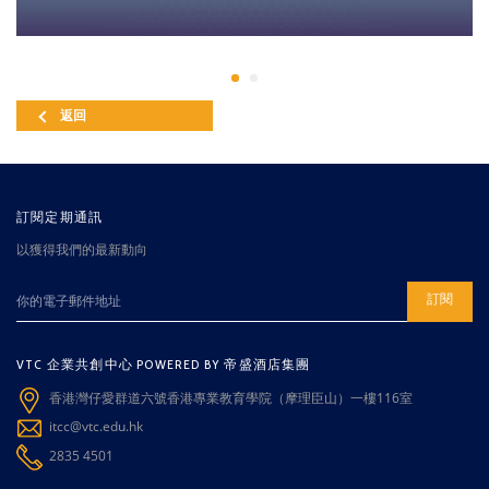
返回
訂閱定期通訊
以獲得我們的最新動向
訂閱
VTC 企業共創中心 POWERED BY 帝盛酒店集團
香港灣仔愛群道六號香港專業教育學院（摩理臣山）一樓116室
itcc@vtc.edu.hk
2835 4501