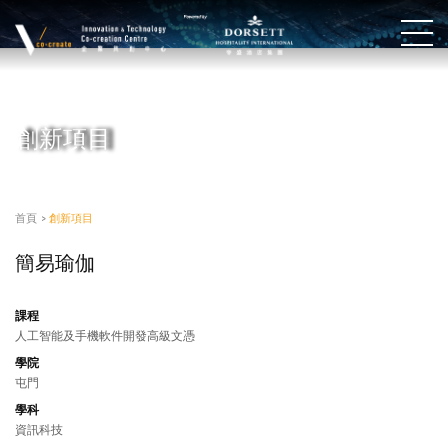
創新項目
首頁
>
創新項目
簡易瑜伽
課程
人工智能及手機軟件開發高級文憑
學院
屯門
學科
資訊科技