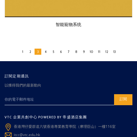
智能寵物系统
1
2
3
4
5
6
7
8
9
10
11
12
13
訂閱定期通訊
以獲得我們的最新動向
訂閱
VTC 企業共創中心 POWERED BY 帝盛酒店集團
香港灣仔愛群道六號香港專業教育學院（摩理臣山）一樓116室
itcc@vtc.edu.hk