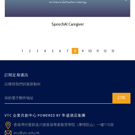
SpeechAI Caregiver
1
2
3
4
5
6
7
8
9
10
11
12
13
訂閱定期通訊
以獲得我們的最新動向
訂閱
VTC 企業共創中心 POWERED BY 帝盛酒店集團
香港灣仔愛群道六號香港專業教育學院（摩理臣山）一樓116室
itcc@vtc.edu.hk