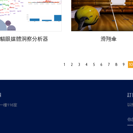
貓眼媒體洞察分析器
滑翔傘
1
2
3
4
5
6
7
8
9
10
團
訂
以
樓116室