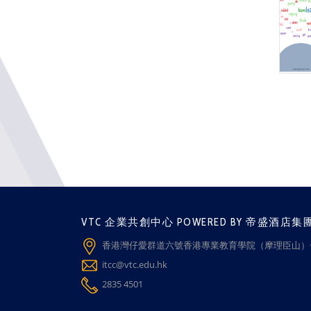
VTC 企業共創中心 POWERED BY 帝盛酒店集
香港灣仔愛群道六號香港專業教育學院（摩理臣山）一
itcc@vtc.edu.hk
2835 4501