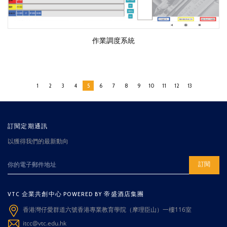
作業調度系統
1
2
3
4
5
6
7
8
9
10
11
12
13
訂閱定期通訊
以獲得我們的最新動向
訂閱
VTC 企業共創中心 POWERED BY 帝盛酒店集團
香港灣仔愛群道六號香港專業教育學院（摩理臣山）一樓116室
itcc@vtc.edu.hk