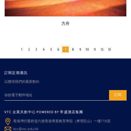
方舟
1
2
3
4
5
6
7
8
9
10
11
12
13
訂閱定期通訊
以獲得我們的最新動向
訂閱
VTC 企業共創中心 POWERED BY 帝盛酒店集團
香港灣仔愛群道六號香港專業教育學院（摩理臣山）一樓116室
itcc@vtc.edu.hk