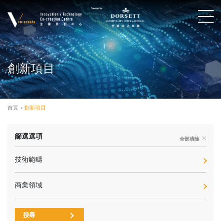
創新項目
首頁
>
創新項目
篩選選項
全部清除
技術範疇
商業領域
搜尋