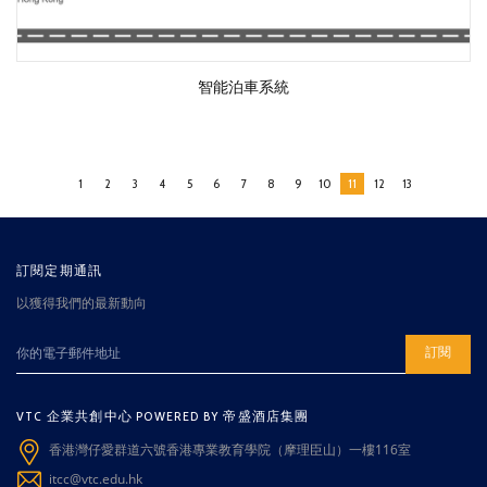
智能泊車系統
1
2
3
4
5
6
7
8
9
10
11
12
13
訂閱定期通訊
以獲得我們的最新動向
訂閱
VTC 企業共創中心 POWERED BY 帝盛酒店集團
香港灣仔愛群道六號香港專業教育學院（摩理臣山）一樓116室
itcc@vtc.edu.hk