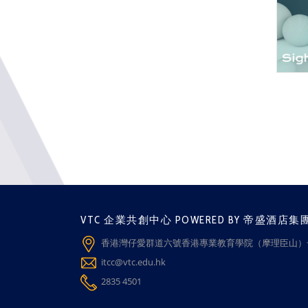
VTC 企業共創中心 POWERED BY 帝盛酒店集
香港灣仔愛群道六號香港專業教育學院（摩理臣山）一
itcc@vtc.edu.hk
2835 4501