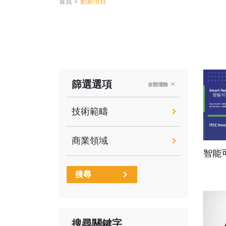
首頁
>
創新項目
篩選選項
全部清除
技術範疇
商業領域
智能
搜尋
搜尋關鍵字