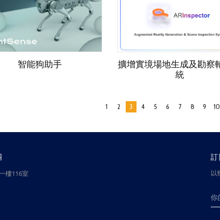
智能狗助手
擴增實境場地生成及勘察
統
1
2
3
4
5
6
7
8
9
10
團
訂
以
樓116室