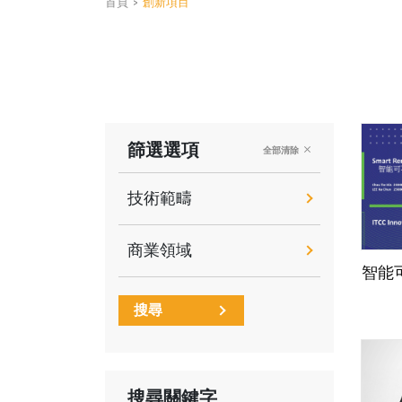
首頁
>
創新項目
篩選選項
全部清除
技術範疇
商業領域
智能
搜尋
搜尋關鍵字