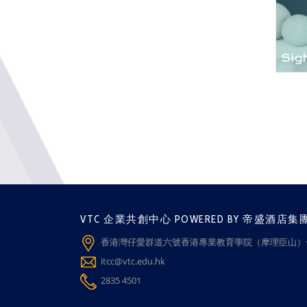
VTC 企業共創中心 POWERED BY 帝盛酒店集
香港灣仔愛群道六號香港專業教育學院（摩理臣山）一
itcc@vtc.edu.hk
2835 4501