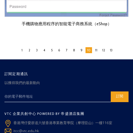
手機購物應用程序的智能電子商務系統（eShop）
1
2
3
4
5
6
7
8
9
10
11
12
13
訂閱定期通訊
以獲得我們的最新動向
訂閱
VTC 企業共創中心 POWERED BY 帝盛酒店集團
香港灣仔愛群道六號香港專業教育學院（摩理臣山）一樓116室
itcc@vtc.edu.hk