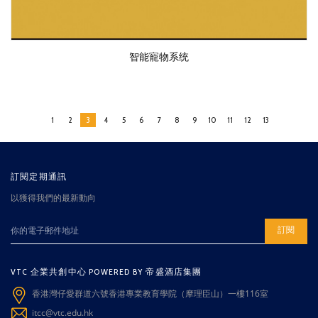
智能寵物系统
1
2
3
4
5
6
7
8
9
10
11
12
13
訂閱定期通訊
以獲得我們的最新動向
訂閱
VTC 企業共創中心 POWERED BY 帝盛酒店集團
香港灣仔愛群道六號香港專業教育學院（摩理臣山）一樓116室
itcc@vtc.edu.hk