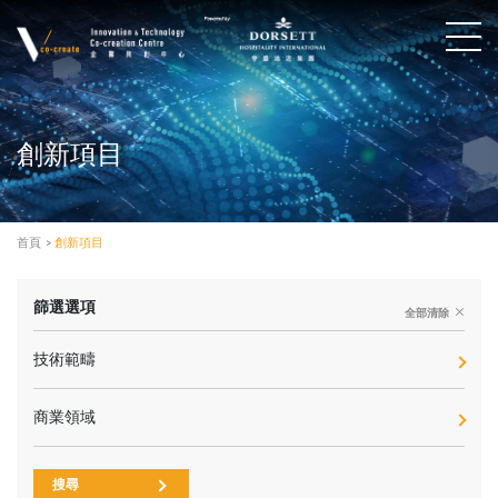
創新項目
首頁
>
創新項目
篩選選項
全部清除
技術範疇
商業領域
搜尋