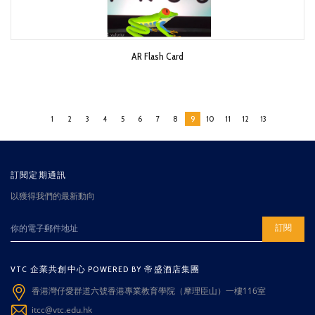
AR Flash Card
1
2
3
4
5
6
7
8
9
10
11
12
13
訂閱定期通訊
以獲得我們的最新動向
訂閱
VTC 企業共創中心 POWERED BY 帝盛酒店集團
香港灣仔愛群道六號香港專業教育學院（摩理臣山）一樓116室
itcc@vtc.edu.hk