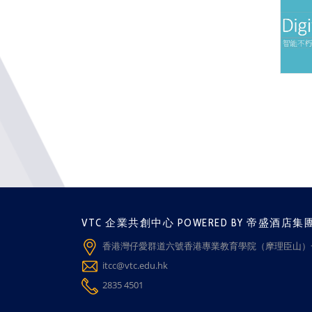
VTC 企業共創中心 POWERED BY 帝盛酒店集
香港灣仔愛群道六號香港專業教育學院（摩理臣山）一
itcc@vtc.edu.hk
2835 4501