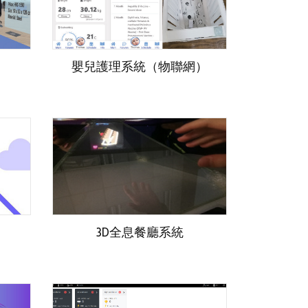
嬰兒護理系統（物聯網）
3D全息餐廳系統