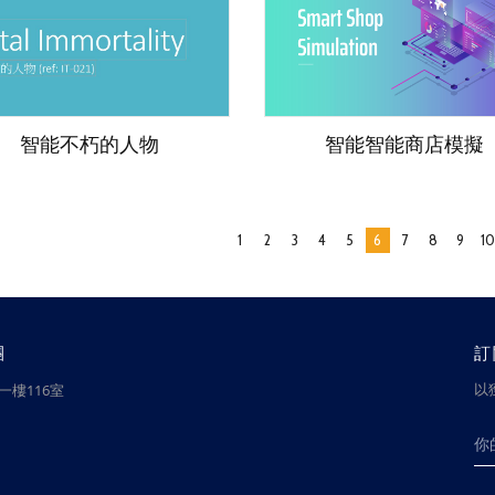
智能不朽的人物
智能智能商店模擬
1
2
3
4
5
6
7
8
9
10
團
訂
以
樓116室