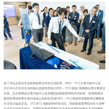
為了深化企校合作及創新創業項目的交流效果，VPES - ITCC企業共創中心於
2023年6月30日在深圳南山區創智雲城 (VPES – ITCC場地) 舉辦聯合學生專題項
目展。是次展覽由企業共創中心及深職院創新創業學院共同統籌，香港職業訓
練局的導師和學生會到達南山區創智雲城VPES – ITCC場地與深職院學生團隊進
行項目討論及交流。 VTC有15 個創新和科技項目，而創新創業學院共有 6 個學
生項目共同參加展示，深職院創新創業學院及未來科技學院的學生及老師團隊