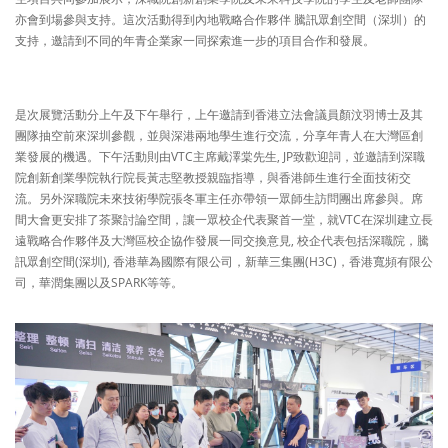
亦會到場參與支持。這次活動得到內地戰略合作夥伴 騰訊眾創空間（深圳）的
支持，邀請到不同的年青企業家一同探索進一步的項目合作和發展。
是次展覽活動分上午及下午舉行，上午邀請到香港立法會議員顏汶羽博士及其
團隊抽空前來深圳參觀，並與深港兩地學生進行交流，分享年青人在大灣區創
業發展的機遇。下午活動則由VTC主席戴澤棠先生, JP致歡迎詞，並邀請到深職
院創新創業學院執行院長黃志堅教授親臨指導，與香港師生進行全面技術交
流。另外深職院未來技術學院張冬軍主任亦帶領一眾師生訪問團出席參與。席
間大會更安排了茶聚討論空間，讓一眾校企代表聚首一堂，就VTC在深圳建立長
遠戰略合作夥伴及大灣區校企協作發展一同交換意見, 校企代表包括深職院，騰
訊眾創空間(深圳), 香港華為國際有限公司，新華三集團(H3C)，香港寬頻有限公
司，華潤集團以及SPARK等等。