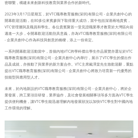
密聯繫，構建未來創新科技教育與業界合作的新時代。
2023年3月17日星期五，於VTC職專教育服務(深圳)有限公司 - 企業共創中心的
開幕歡迎活動，在80多位來賓參與下取得重大成功，當中包括深港兩地貴賓，
VTC管理層與及職員和學生。各位貴賓聚首一堂見證職業專才教育於大灣區向前
邁進一大步，令開幕歡迎活動別具意義，亦為VTC職專教育服務(深圳)有限公司
- 企業共創中心作為科技與創意的橋樑，添上一份肯定。
一系列開幕歡迎活動當中，首個內地VTC跨學科傑出學生作品展覽亦選址於VTC
職專教育服務(深圳)有限公司 - 企業共創中心內舉行，展示了VTC學生的傑出作
品及成就，亦推動了與業界的新方案合作。VTC主席戴澤棠先生致歡迎辭，重點
提出VTC職專教育服務(深圳)有限公司 - 企業共創中心將致力培育新一代優秀的
技能型與應用型人才。
未來，於內地新設的VTC職專教育服務(深圳)有限公司 - 企業共創中心，將於企
業發展，跨工業項目研發，業界協作，及社會發展相關事項等多方面為VTC學生
提供便利機會，讓VTC學生能迅速理解內地發展狀況以加快VTC學生對中國內地
工作環境的理解。