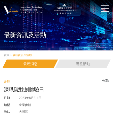
最新資訊及活動
首頁
>
最新資訊及活動
最近消息
過往活動
分享:
參觀
深職院雙創體驗日
2023年8月3-4日
日期:
企業參觀
類型:
大灣區
地點: