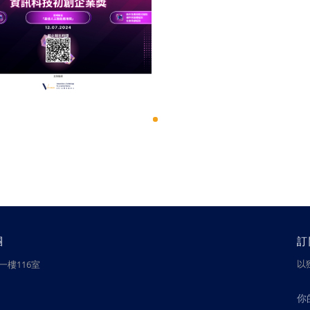
團
訂
以
樓116室