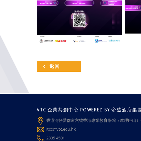
返回
VTC 企業共創中心 POWERED BY 帝盛酒店集
香港灣仔愛群道六號香港專業教育學院（摩理臣山）一
itcc@vtc.edu.hk
2835 4501