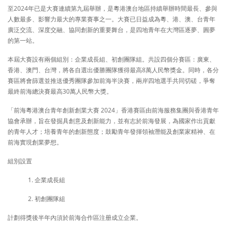
至2024年已是大賽連續第九屆舉辦，是粵港澳台地區持續舉辦時間最長、參與
人數最多、影響力最大的專業賽事之一。大賽已日益成為粵、港、澳、台青年
廣泛交流、深度交融、協同創新的重要舞台，是四地青年在大灣區逐夢、圓夢
的第一站。
本屆大賽設有兩個組別：企業成長組、初創團隊組。共設四個分賽區：廣東、
香港、澳門、台灣，將各自選出優勝團隊獲得最高8萬人民幣獎金。同時，各分
賽區將會篩選並推送優秀團隊參加前海半決賽，兩岸四地選手共同切磋，爭奪
最終前海總決賽最高30萬人民幣大獎。
「前海粵港澳台青年創新創業大賽 2024」香港賽區由前海服務集團與香港青年
協會承辦，旨在發掘具創意及創新能力，並有志於前海發展，為國家作出貢獻
的青年人才；培養青年的創新態度；鼓勵青年發揮領袖潛能及創業家精神、在
前海實現創業夢想。
組別設置
1. 企業成長組
2. 初創團隊組
計劃得獎後半年內須於前海合作區注册成立企業。