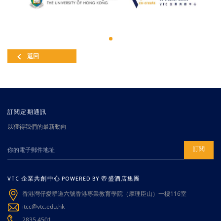
返回
訂閱定期通訊
以獲得我們的最新動向
訂閱
VTC 企業共創中心 POWERED BY 帝盛酒店集團
香港灣仔愛群道六號香港專業教育學院（摩理臣山）一樓116室
itcc@vtc.edu.hk
2835 4501