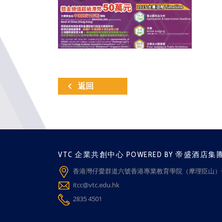
返回
VTC 企業共創中心 POWERED BY 帝盛酒店集
香港灣仔愛群道六號香港專業教育學院（摩理臣山）一
itcc@vtc.edu.hk
2835 4501