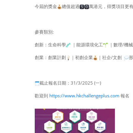
今屆的獎金
總值超過
萬港元，得獎項目更
參賽類別:
創新：生命科學
｜能源環境化工
｜數理/機械
創業：創業計劃
｜初創企業
｜社企/文創
形
截止報名日期：31/3/2025 (一)
歡迎到
https://www.hkchallengeplus.com
報名