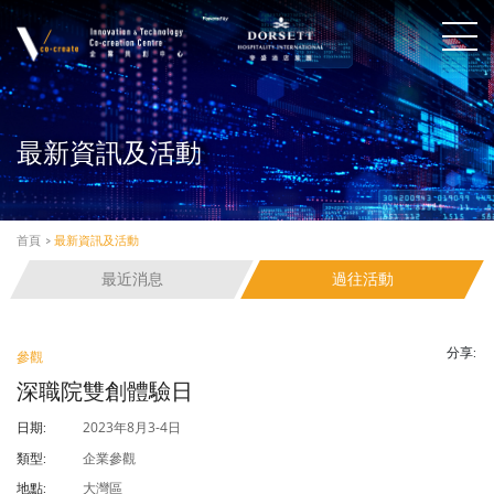
最新資訊及活動
首頁
>
最新資訊及活動
最近消息
過往活動
分享:
參觀
深職院雙創體驗日
2023年8月3-4日
日期:
企業參觀
類型:
大灣區
地點: