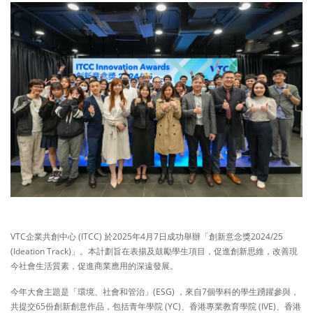
VTC企業共創中心 (ITCC) 於2025年4月7日成功舉辦「創新意念獎2024/25
(Ideation Track)」。本計劃旨在表揚及鼓勵學生項目，促進創新思維，改善現
今社會生活質素，促進商業應用的深遠發展。
今年大會主題是「環境、社會和管治」(ESG) ，來自7個學科的學生踴躍參與，
共提交65份創新創意作品，包括青年學院 (YC)、香港專業教育學院 (IVE)、香港