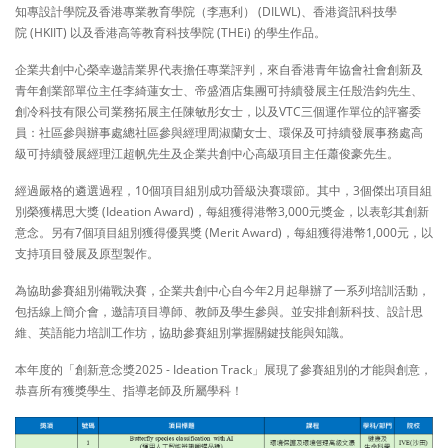
知專設計學院及香港專業教育學院（李惠利） (DILWL)、香港資訊科技學
院 (HKIIT) 以及香港高等教育科技學院 (THEi) 的學生作品。
企業共創中心榮幸邀請業界代表擔任專業評判，來自香港青年協會社會創新及
青年創業部單位主任李綺蓮女士、帝盛酒店集團可持續發展主任殷浩鈞先生、
創冷科技有限公司業務拓展主任陳敏彤女士，以及VTC三個運作單位的評審委
員：社區參與辦事處總社區參與經理周淑蘭女士、環保及可持續發展事務處高
級可持續發展經理江超帆先生及企業共創中心高級項目主任蕭俊豪先生。
經過嚴格的遴選過程，10個項目組別成功晉級決賽環節。其中，3個傑出項目組
別榮獲構思大獎 (Ideation Award)，每組獲得港幣3,000元獎金，以表彰其創新
意念。另有7個項目組別獲得優異獎 (Merit Award)，每組獲得港幣1,000元，以
支持項目發展及原型製作。
為協助參賽組別備戰決賽，企業共創中心自今年2月起舉辦了一系列培訓活動，
包括線上簡介會，邀請項目導師、教師及學生參與。並安排創新科技、設計思
維、英語能力培訓工作坊，協助參賽組別掌握關鍵技能與知識。
本年度的「創新意念獎2025 - Ideation Track」展現了參賽組別的才能與創意，
恭喜所有獲獎學生、指導老師及所屬學科！