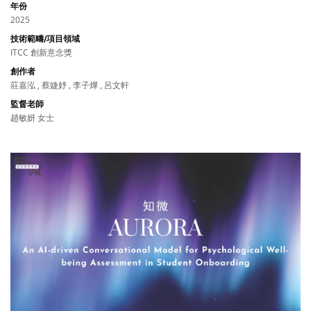
年份
2025
技術範疇/項目領域
ITCC 創新意念獎
創作者
莊嘉泓 , 蔡婕妤 , 李子燁 , 呂文軒
監督老師
趙敏妍 女士