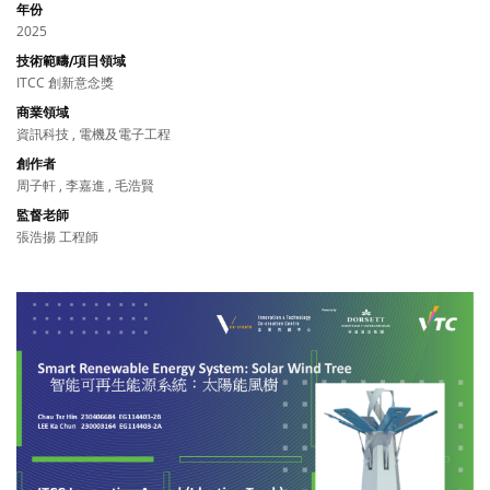
年份
2025
技術範疇/項目領域
ITCC 創新意念獎
商業領域
資訊科技 , 電機及電子工程
創作者
周子軒 , 李嘉進 , 毛浩賢
監督老師
張浩揚 工程師