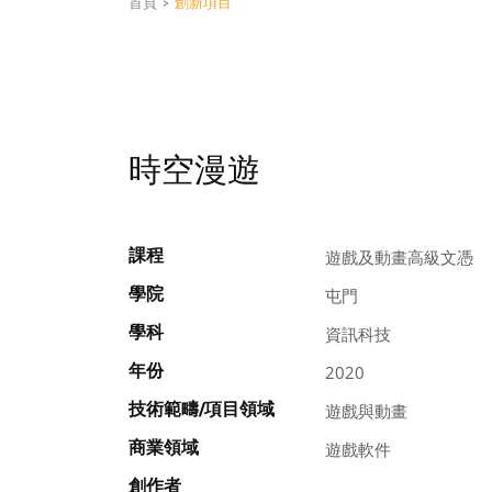
首頁
>
創新項目
時空漫遊
課程
遊戲及動畫高級文憑
學院
屯門
學科
資訊科技
年份
2020
技術範疇/項目領域
遊戲與動畫
商業領域
遊戲軟件
創作者
, , , ,