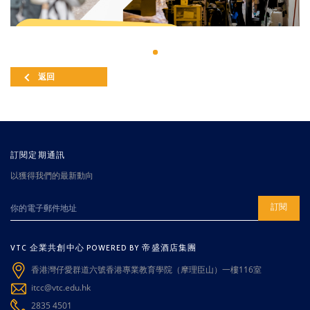
返回
訂閱定期通訊
以獲得我們的最新動向
訂閱
VTC 企業共創中心 POWERED BY 帝盛酒店集團
香港灣仔愛群道六號香港專業教育學院（摩理臣山）一樓116室
itcc@vtc.edu.hk
2835 4501