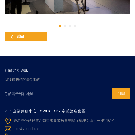
返回
訂閱定期通訊
以獲得我們的最新動向
訂閱
VTC 企業共創中心 POWERED BY 帝盛酒店集團
香港灣仔愛群道六號香港專業教育學院（摩理臣山）一樓116室
itcc@vtc.edu.hk